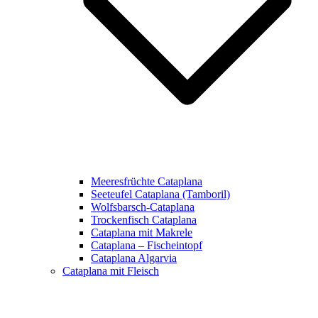
Meeresfrüchte Cataplana
Seeteufel Cataplana (Tamboril)
Wolfsbarsch-Cataplana
Trockenfisch Cataplana
Cataplana mit Makrele
Cataplana – Fischeintopf
Cataplana Algarvia
Cataplana mit Fleisch