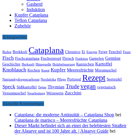
Gasherd
Induktion
Kupfer Cataplana
Teflon Cataplana
Zubehör
Schlagwörter
Cataplana
Brokkoli
Chourico
Ei
Feige
Fenchel
Boden
Energie
Feuer
Fisch
Gemüse
Fischcataplana
Fischeintopf
Fleisch
Garnelen
Funktion
Kartoffel
Geschichte
Kaninchen
Herkunft
Hitzequelle
Holzbefeuerung
Knoblauch
Kupfer
Meeresfrüchte
Kochen
Miesmuschel
Kunst
Rezept
Portugal
Seeteufel
Natriumhydrogencarbonat
Nordafrika
Pflege
vegan
Trude
Speck
Thymian
Süßkartoffel
vegetarisch
Tajine
Zucchini
Venusmuschel
Weisswein
Verarbeitung
Aktuelle Kommentare
Cataplana: die moderne Antiquität – Cataplana Shop
bei
Cataplana de marisco – Meeresfrüchte Cataplana
Dieser Markt befindet sich an einer der belebtesten Straßen
der Algarve und ist 100 Jahre alt. | Algarve Guide
bei