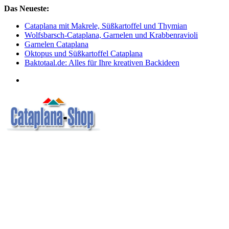
Skip
Das Neueste:
to
Cataplana mit Makrele, Süßkartoffel und Thymian
content
Wolfsbarsch-Cataplana, Garnelen und Krabbenravioli
Garnelen Cataplana
Oktopus und Süßkartoffel Cataplana
Baktotaal.de: Alles für Ihre kreativen Backideen