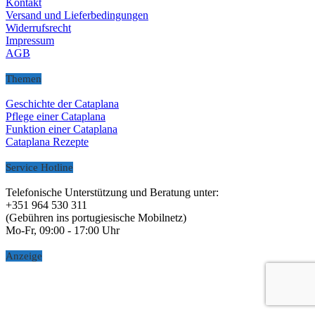
Kontakt
Versand und Lieferbedingungen
Widerrufsrecht
Impressum
AGB
Themen
Geschichte der Cataplana
Pflege einer Cataplana
Funktion einer Cataplana
Cataplana Rezepte
Service Hotline
Telefonische Unterstützung und Beratung unter:
+351 964 530 311
(Gebühren ins portugiesische Mobilnetz)
Mo-Fr, 09:00 - 17:00 Uhr
Anzeige