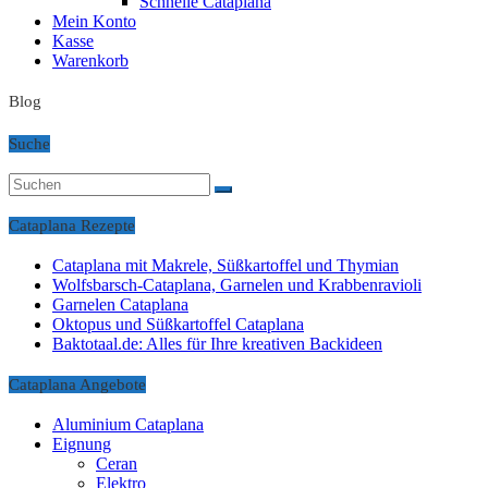
Schnelle Cataplana
Mein Konto
Kasse
Warenkorb
Blog
Suche
Cataplana Rezepte
Cataplana mit Makrele, Süßkartoffel und Thymian
Wolfsbarsch-Cataplana, Garnelen und Krabbenravioli
Garnelen Cataplana
Oktopus und Süßkartoffel Cataplana
Baktotaal.de: Alles für Ihre kreativen Backideen
Cataplana Angebote
Aluminium Cataplana
Eignung
Ceran
Elektro