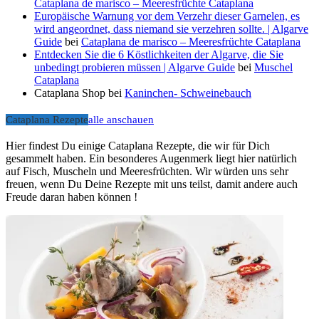
Cataplana de marisco – Meeresfrüchte Cataplana
Europäische Warnung vor dem Verzehr dieser Garnelen, es
wird angeordnet, dass niemand sie verzehren sollte. | Algarve
Guide
bei
Cataplana de marisco – Meeresfrüchte Cataplana
Entdecken Sie die 6 Köstlichkeiten der Algarve, die Sie
unbedingt probieren müssen | Algarve Guide
bei
Muschel
Cataplana
Cataplana Shop
bei
Kaninchen- Schweinebauch
Cataplana Rezepte
alle anschauen
Hier findest Du einige Cataplana Rezepte, die wir für Dich
gesammelt haben. Ein besonderes Augenmerk liegt hier natürlich
auf Fisch, Muscheln und Meeresfrüchten. Wir würden uns sehr
freuen, wenn Du Deine Rezepte mit uns teilst, damit andere auch
Freude daran haben können !