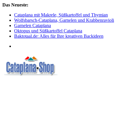
Skip
Das Neueste:
to
Cataplana mit Makrele, Süßkartoffel und Thymian
content
Wolfsbarsch-Cataplana, Garnelen und Krabbenravioli
Garnelen Cataplana
Oktopus und Süßkartoffel Cataplana
Baktotaal.de: Alles für Ihre kreativen Backideen