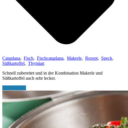
Cataplana
,
Fisch
,
Fischcataplana
,
Makrele
,
Rezept
,
Speck
,
Süßkartoffel
,
Thymian
Schnell zubereitet und in der Kombination Makrele und
Süßkartoffel auch sehr lecker.
weiterlesen...