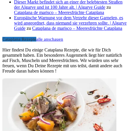
Dieser Markt befindet sich an einer der belebtesten Straßen
der Algarve und ist 100 Jahre alt. | Algarve Guide
zu
Cataplana de marisco – Meeresfrüchte Cataplana
Europäische Warnung vor dem Verzehr dieser Garnelen, es
wird angeordnet, dass niemand sie verzehren sollte. | Algarve
Guide
zu
Cataplana de marisco – Meeresfrüchte Cataplana
Cataplana Rezepte
alle anschauen
Hier findest Du einige Cataplana Rezepte, die wir für Dich
gesammelt haben. Ein besonderes Augenmerk liegt hier natürlich
auf Fisch, Muscheln und Meeresfrüchten. Wir würden uns sehr
freuen, wenn Du Deine Rezepte mit uns teilst, damit andere auch
Freude daran haben können !