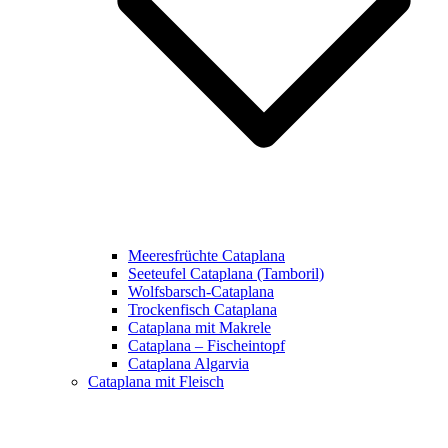
Meeresfrüchte Cataplana
Seeteufel Cataplana (Tamboril)
Wolfsbarsch-Cataplana
Trockenfisch Cataplana
Cataplana mit Makrele
Cataplana – Fischeintopf
Cataplana Algarvia
Cataplana mit Fleisch