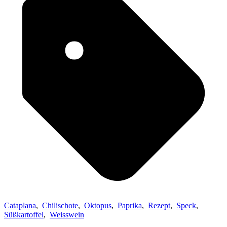
Cataplana
,
Chilischote
,
Oktopus
,
Paprika
,
Rezept
,
Speck
,
Süßkartoffel
,
Weisswein