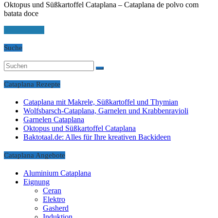
Oktopus und Süßkartoffel Cataplana – Cataplana de polvo com
batata doce
weiterlesen...
Suche
Cataplana Rezepte
Cataplana mit Makrele, Süßkartoffel und Thymian
Wolfsbarsch-Cataplana, Garnelen und Krabbenravioli
Garnelen Cataplana
Oktopus und Süßkartoffel Cataplana
Baktotaal.de: Alles für Ihre kreativen Backideen
Cataplana Angebote
Aluminium Cataplana
Eignung
Ceran
Elektro
Gasherd
Induktion