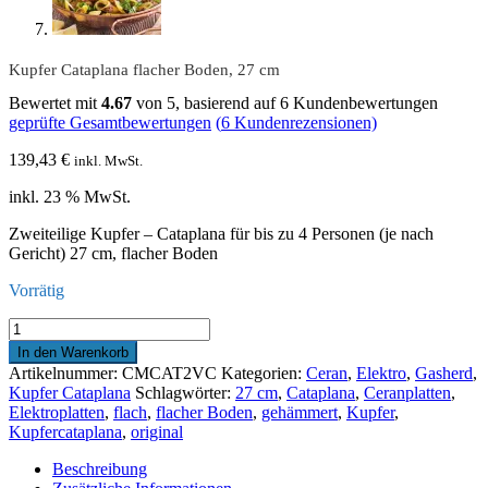
Kupfer Cataplana flacher Boden, 27 cm
Bewertet mit
4.67
von 5, basierend auf
6
Kundenbewertungen
geprüfte Gesamtbewertungen
(
6
Kundenrezensionen)
139,43
€
inkl. MwSt.
inkl. 23 % MwSt.
Zweiteilige Kupfer – Cataplana für bis zu 4 Personen (je nach
Gericht) 27 cm, flacher Boden
Vorrätig
Kupfer
Cataplana
In den Warenkorb
flacher
Artikelnummer:
CMCAT2VC
Kategorien:
Ceran
,
Elektro
,
Gasherd
,
Boden,
Kupfer Cataplana
Schlagwörter:
27 cm
,
Cataplana
,
Ceranplatten
,
27
Elektroplatten
,
flach
,
flacher Boden
,
gehämmert
,
Kupfer
,
cm
Kupfercataplana
,
original
Menge
Beschreibung