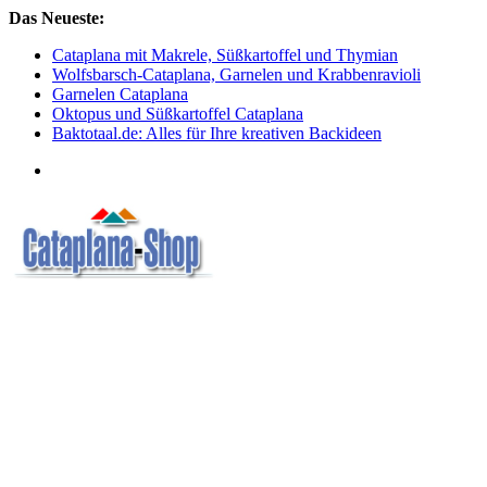
Skip
Das Neueste:
to
Cataplana mit Makrele, Süßkartoffel und Thymian
content
Wolfsbarsch-Cataplana, Garnelen und Krabbenravioli
Garnelen Cataplana
Oktopus und Süßkartoffel Cataplana
Baktotaal.de: Alles für Ihre kreativen Backideen