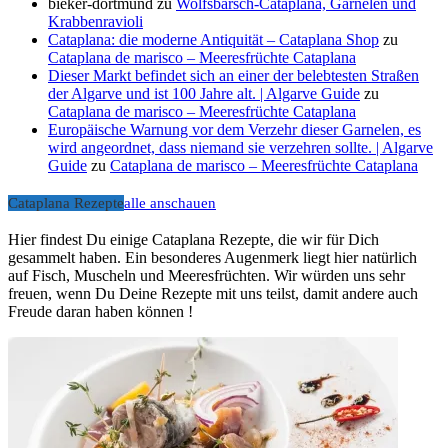
bieker-dortmund
zu
Wolfsbarsch-Cataplana, Garnelen und
Krabbenravioli
Cataplana: die moderne Antiquität – Cataplana Shop
zu
Cataplana de marisco – Meeresfrüchte Cataplana
Dieser Markt befindet sich an einer der belebtesten Straßen
der Algarve und ist 100 Jahre alt. | Algarve Guide
zu
Cataplana de marisco – Meeresfrüchte Cataplana
Europäische Warnung vor dem Verzehr dieser Garnelen, es
wird angeordnet, dass niemand sie verzehren sollte. | Algarve
Guide
zu
Cataplana de marisco – Meeresfrüchte Cataplana
Cataplana Rezepte
alle anschauen
Hier findest Du einige Cataplana Rezepte, die wir für Dich
gesammelt haben. Ein besonderes Augenmerk liegt hier natürlich
auf Fisch, Muscheln und Meeresfrüchten. Wir würden uns sehr
freuen, wenn Du Deine Rezepte mit uns teilst, damit andere auch
Freude daran haben können !