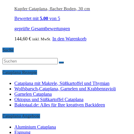
Kupfer Cataplana, flacher Boden, 30 cm
Bewertet mit
5.00
von 5
geprüfte Gesamtbewertungen
144,60
€
In den Warenkorb
inkl. MwSt.
Suche
Cataplana Rezepte
Cataplana mit Makrele, Süßkartoffel und Thymian
Wolfsbarsch-Cataplana, Garnelen und Krabbenravioli
Garnelen Cataplana
Oktopus und Süßkartoffel Cataplana
Baktotaal.de: Alles für Ihre kreativen Backideen
Cataplana Angebote
Aluminium Cataplana
Eignung