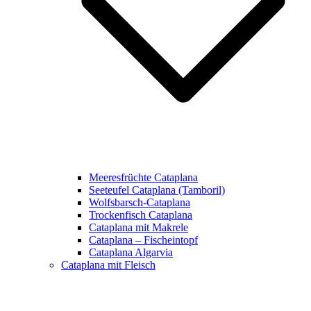
Meeresfrüchte Cataplana
Seeteufel Cataplana (Tamboril)
Wolfsbarsch-Cataplana
Trockenfisch Cataplana
Cataplana mit Makrele
Cataplana – Fischeintopf
Cataplana Algarvia
Cataplana mit Fleisch