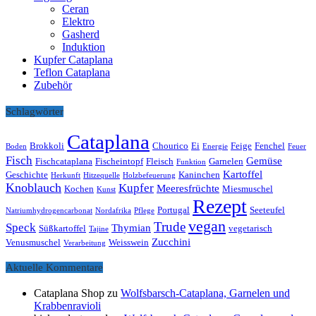
Ceran
Elektro
Gasherd
Induktion
Kupfer Cataplana
Teflon Cataplana
Zubehör
Schlagwörter
Cataplana
Brokkoli
Chourico
Ei
Feige
Fenchel
Boden
Energie
Feuer
Fisch
Gemüse
Fischcataplana
Fischeintopf
Fleisch
Garnelen
Funktion
Kartoffel
Geschichte
Kaninchen
Herkunft
Hitzequelle
Holzbefeuerung
Knoblauch
Kupfer
Meeresfrüchte
Kochen
Miesmuschel
Kunst
Rezept
Portugal
Seeteufel
Natriumhydrogencarbonat
Nordafrika
Pflege
vegan
Trude
Speck
Thymian
Süßkartoffel
vegetarisch
Tajine
Zucchini
Venusmuschel
Weisswein
Verarbeitung
Aktuelle Kommentare
Cataplana Shop
zu
Wolfsbarsch-Cataplana, Garnelen und
Krabbenravioli