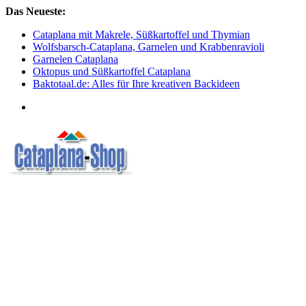
Skip
Das Neueste:
to
Cataplana mit Makrele, Süßkartoffel und Thymian
content
Wolfsbarsch-Cataplana, Garnelen und Krabbenravioli
Garnelen Cataplana
Oktopus und Süßkartoffel Cataplana
Baktotaal.de: Alles für Ihre kreativen Backideen