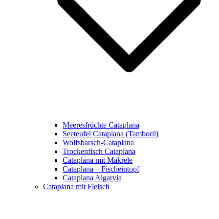
Meeresfrüchte Cataplana
Seeteufel Cataplana (Tamboril)
Wolfsbarsch-Cataplana
Trockenfisch Cataplana
Cataplana mit Makrele
Cataplana – Fischeintopf
Cataplana Algarvia
Cataplana mit Fleisch