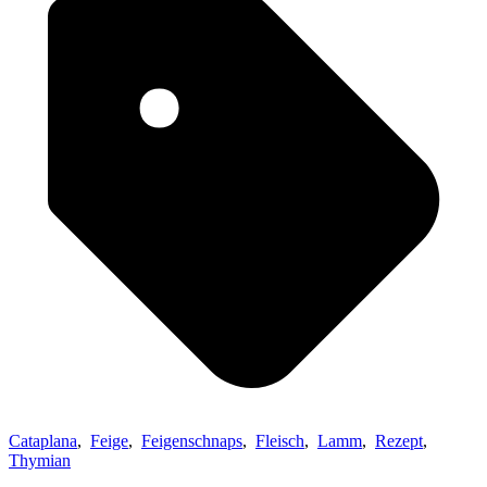
Cataplana
,
Feige
,
Feigenschnaps
,
Fleisch
,
Lamm
,
Rezept
,
Thymian