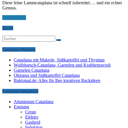
Diese feine Lammcataplana ist schnell zubereitet…. und ein echter
Genuss.
weiterlesen...
Suche
Cataplana Rezepte
Cataplana mit Makrele, Süßkartoffel und Thymian
Wolfsbarsch-Cataplana, Garnelen und Krabbenravioli
Garnelen Cataplana
Oktopus und Süßkartoffel Cataplana
Baktotaal.de: Alles für Ihre kreativen Backideen
Cataplana Angebote
Aluminium Cataplana
Eignung
Ceran
Elektro
Gasherd
Induktion