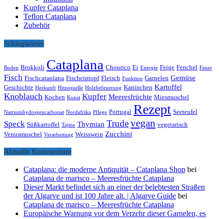
Kupfer Cataplana
Teflon Cataplana
Zubehör
Schlagwörter
Cataplana
Brokkoli
Chourico
Ei
Feige
Fenchel
Boden
Energie
Feuer
Fisch
Gemüse
Fischcataplana
Fischeintopf
Fleisch
Garnelen
Funktion
Kartoffel
Geschichte
Kaninchen
Herkunft
Hitzequelle
Holzbefeuerung
Knoblauch
Kupfer
Meeresfrüchte
Kochen
Miesmuschel
Kunst
Rezept
Portugal
Seeteufel
Natriumhydrogencarbonat
Nordafrika
Pflege
vegan
Trude
Speck
Thymian
Süßkartoffel
vegetarisch
Tajine
Zucchini
Venusmuschel
Weisswein
Verarbeitung
Aktuelle Kommentare
Cataplana: die moderne Antiquität – Cataplana Shop
bei
Cataplana de marisco – Meeresfrüchte Cataplana
Dieser Markt befindet sich an einer der belebtesten Straßen
der Algarve und ist 100 Jahre alt. | Algarve Guide
bei
Cataplana de marisco – Meeresfrüchte Cataplana
Europäische Warnung vor dem Verzehr dieser Garnelen, es