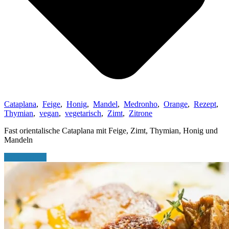
Cataplana
,
Feige
,
Honig
,
Mandel
,
Medronho
,
Orange
,
Rezept
,
Thymian
,
vegan
,
vegetarisch
,
Zimt
,
Zitrone
Fast orientalische Cataplana mit Feige, Zimt, Thymian, Honig und
Mandeln
weiterlesen...