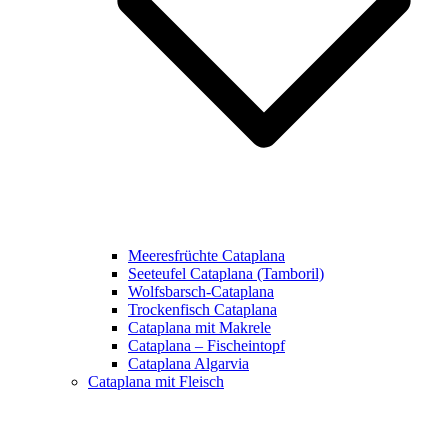
Meeresfrüchte Cataplana
Seeteufel Cataplana (Tamboril)
Wolfsbarsch-Cataplana
Trockenfisch Cataplana
Cataplana mit Makrele
Cataplana – Fischeintopf
Cataplana Algarvia
Cataplana mit Fleisch