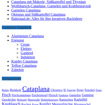
Cataplana mit Makrele, Süßkartoffel und Thymian
Wolfsbarsch-Cataplana, Garnelen und Krabbenravioli
Garnelen Cataplana
Oktopus und Süßkartoffel Cataplana
Baktotaal.de: Alles für Ihre kreativen Backideen
Cataplana Angebote
Aluminium Cataplana
Eignung
Ceran
Elektro
Gasherd
Induktion
Kupfer Cataplana
Teflon Cataplana
Zubehör
Schlagwörter
Cataplana
Brokkoli
Chourico
Ei
Feige
Fenchel
Boden
Energie
Feuer
Fisch
Gemüse
Fischcataplana
Fischeintopf
Fleisch
Garnelen
Funktion
Kartoffel
Geschichte
Kaninchen
Herkunft
Hitzequelle
Holzbefeuerung
Knoblauch
Kupfer
Meeresfrüchte
Kochen
Miesmuschel
Kunst