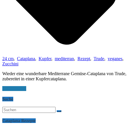
24 cm
,
Cataplana
,
Kupfer
,
mediterran
,
Rezept
,
Trude
,
veganes
,
Zucchini
Wieder eine wunderbare Mediterrane Gemüse-Cataplana von Trude,
zubereitet in einer Kupfercataplana.
weiterlesen...
Suche
Cataplana Rezepte