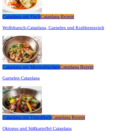
Cataplana mit Fisch
Cataplana Rezept
Wolfsbarsch-Cataplana, Garnelen und Krabbenravioli
Cataplana mit Meeresfrüchten
Cataplana Rezept
Garnelen Cataplana
Cataplana mit Tintenfisch
Cataplana Rezept
Oktopus und Süßkartoffel Cataplana