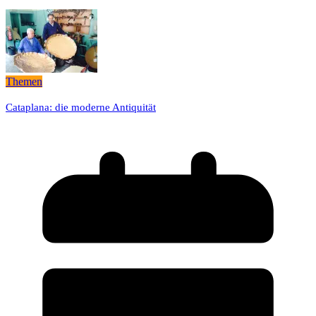
Themen
Cataplana: die moderne Antiquität