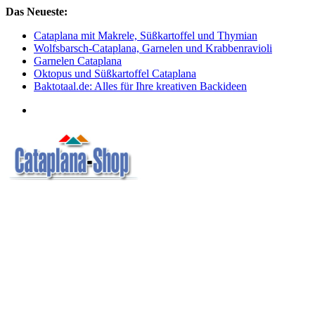
Skip
Das Neueste:
to
Cataplana mit Makrele, Süßkartoffel und Thymian
content
Wolfsbarsch-Cataplana, Garnelen und Krabbenravioli
Garnelen Cataplana
Oktopus und Süßkartoffel Cataplana
Baktotaal.de: Alles für Ihre kreativen Backideen