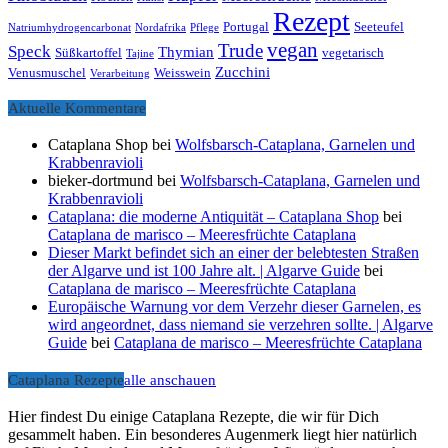
Rezept
Portugal
Seeteufel
Natriumhydrogencarbonat
Nordafrika
Pflege
vegan
Trude
Speck
Thymian
Süßkartoffel
vegetarisch
Tajine
Zucchini
Venusmuschel
Weisswein
Verarbeitung
Aktuelle Kommentare
Cataplana Shop
bei
Wolfsbarsch-Cataplana, Garnelen und
Krabbenravioli
bieker-dortmund
bei
Wolfsbarsch-Cataplana, Garnelen und
Krabbenravioli
Cataplana: die moderne Antiquität – Cataplana Shop
bei
Cataplana de marisco – Meeresfrüchte Cataplana
Dieser Markt befindet sich an einer der belebtesten Straßen
der Algarve und ist 100 Jahre alt. | Algarve Guide
bei
Cataplana de marisco – Meeresfrüchte Cataplana
Europäische Warnung vor dem Verzehr dieser Garnelen, es
wird angeordnet, dass niemand sie verzehren sollte. | Algarve
Guide
bei
Cataplana de marisco – Meeresfrüchte Cataplana
Cataplana Rezepte
alle anschauen
Hier findest Du einige Cataplana Rezepte, die wir für Dich
gesammelt haben. Ein besonderes Augenmerk liegt hier natürlich